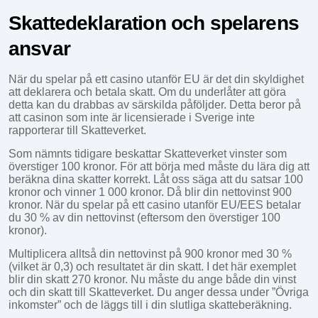
Skattedeklaration och spelarens
ansvar
När du spelar på ett casino utanför EU är det din skyldighet
att deklarera och betala skatt. Om du underlåter att göra
detta kan du drabbas av särskilda påföljder. Detta beror på
att casinon som inte är licensierade i Sverige inte
rapporterar till Skatteverket.
Som nämnts tidigare beskattar Skatteverket vinster som
överstiger 100 kronor. För att börja med måste du lära dig att
beräkna dina skatter korrekt. Låt oss säga att du satsar 100
kronor och vinner 1 000 kronor. Då blir din nettovinst 900
kronor. När du spelar på ett casino utanför EU/EES betalar
du 30 % av din nettovinst (eftersom den överstiger 100
kronor).
Multiplicera alltså din nettovinst på 900 kronor med 30 %
(vilket är 0,3) och resultatet är din skatt. I det här exemplet
blir din skatt 270 kronor. Nu måste du ange både din vinst
och din skatt till Skatteverket. Du anger dessa under ”Övriga
inkomster” och de läggs till i din slutliga skatteberäkning.