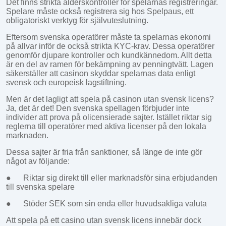
Det finns strikta ålderskontroller för spelarnas registreringar.
Spelare måste också registrera sig hos Spelpaus, ett
obligatoriskt verktyg för självuteslutning.
Eftersom svenska operatörer måste ta spelarnas ekonomi
på allvar inför de också strikta KYC-krav. Dessa operatörer
genomför djupare kontroller och kundkännedom. Allt detta
är en del av ramen för bekämpning av penningtvätt. Lagen
säkerställer att casinon skyddar spelarnas data enligt
svensk och europeisk lagstiftning.
Men är det lagligt att spela på casinon utan svensk licens?
Ja, det är det! Den svenska spellagen förbjuder inte
individer att prova på olicensierade sajter. Istället riktar sig
reglerna till operatörer med aktiva licenser på den lokala
marknaden.
Dessa sajter är fria från sanktioner, så länge de inte gör
något av följande:
● Riktar sig direkt till eller marknadsför sina erbjudanden
till svenska spelare
● Stöder SEK som sin enda eller huvudsakliga valuta
Att spela på ett casino utan svensk licens innebär dock