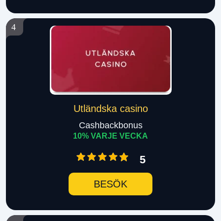
4
Utländska casino
Cashbackbonus
10% VARJE VECKA
5
BESÖK