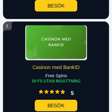
BESÖK
3
Casinon med BankID
Free Spins
50 FS UTAN INSÄTTNING
5
BESÖK