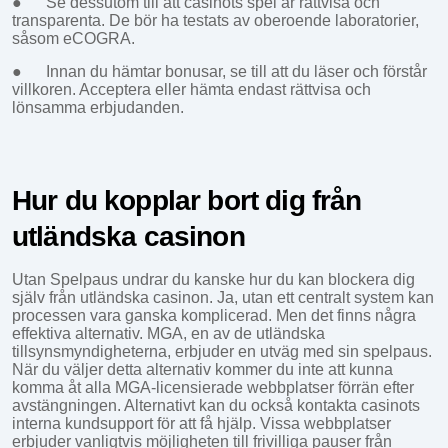
● Se dessutom till att casinots spel är rättvisa och
transparenta. De bör ha testats av oberoende laboratorier,
såsom eCOGRA.
● Innan du hämtar bonusar, se till att du läser och förstår
villkoren. Acceptera eller hämta endast rättvisa och
lönsamma erbjudanden.
Hur du kopplar bort dig från
utländska casinon
Utan Spelpaus undrar du kanske hur du kan blockera dig
själv från utländska casinon. Ja, utan ett centralt system kan
processen vara ganska komplicerad. Men det finns några
effektiva alternativ. MGA, en av de utländska
tillsynsmyndigheterna, erbjuder en utväg med sin spelpaus.
När du väljer detta alternativ kommer du inte att kunna
komma åt alla MGA-licensierade webbplatser förrän efter
avstängningen. Alternativt kan du också kontakta casinots
interna kundsupport för att få hjälp. Vissa webbplatser
erbjuder vanligtvis möjligheten till frivilliga pauser från