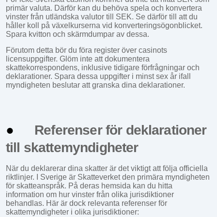
primär valuta. Därför kan du behöva spela och konvertera
vinster från utländska valutor till SEK. Se därför till att du
håller koll på växelkurserna vid konverteringsögonblicket.
Spara kvitton och skärmdumpar av dessa.
Förutom detta bör du föra register över casinots
licensuppgifter. Glöm inte att dokumentera
skattekorrespondens, inklusive tidigare förfrågningar och
deklarationer. Spara dessa uppgifter i minst sex år ifall
myndigheten beslutar att granska dina deklarationer.
●
Referenser för deklarationer
till skattemyndigheter
När du deklarerar dina skatter är det viktigt att följa officiella
riktlinjer. I Sverige är Skatteverket den primära myndigheten
för skatteanspråk. På deras hemsida kan du hitta
information om hur vinster från olika jurisdiktioner
behandlas. Här är dock relevanta referenser för
skattemyndigheter i olika jurisdiktioner: