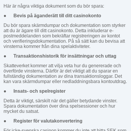
Här är några viktiga dokument som du bör spara:
●
Bevis på äganderätt till ditt casinokonto
Du bör spara skärmdumpar och dokumentation som styrker
att du är ägare till ditt casinokonto. Detta inkluderar e-
postmeddelanden som bekräftar registreringen av kontot
och verifieringsdokumentation. På så sätt kan du bevisa att
vinsterna kommer från dina spelaktiviteter.
●
Transaktionshistorik för insättningar och uttag
Skatteverket kommer att vilja veta hur du genererade och
överförde vinsterna. Därför är det viktigt att du sparar en
fullständig dokumentation av dina transaktionsloggar. Det
kan vara skärmdumpar eller nedladdningsbara kontoutdrag.
●
Insats- och spelregister
Detta är viktigt, särskilt när det gäller betydande vinster.
Spara dokumentation över dina spelsessioner och hur
mycket du satsat.
●
Register för valutakonvertering
För icke-svenska casinon kommer du inte att hitta SEK som