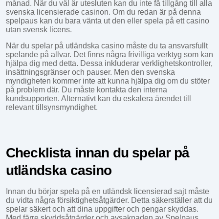
månad. När du väl är utesluten kan du inte få tillgång till alla
svenska licensierade casinon. Om du redan är på denna
spelpaus kan du bara vänta ut den eller spela på ett casino
utan svensk licens.
När du spelar på utländska casino måste du ta ansvarsfullt
spelande på allvar. Det finns några frivilliga verktyg som kan
hjälpa dig med detta. Dessa inkluderar verklighetskontroller,
insättningsgränser och pauser. Men den svenska
myndigheten kommer inte att kunna hjälpa dig om du stöter
på problem där. Du måste kontakta den interna
kundsupporten. Alternativt kan du eskalera ärendet till
relevant tillsynsmyndighet.
Checklista innan du spelar på
utländska casino
Innan du börjar spela på en utländsk licensierad sajt måste
du vidta några försiktighetsåtgärder. Detta säkerställer att du
spelar säkert och att dina uppgifter och pengar skyddas.
Med färre skyddsåtgärder och avsaknaden av Spelpaus