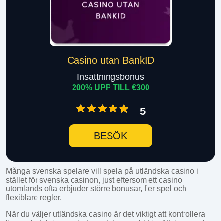
Casino utan BankID
Insättningsbonus
200% UPP TILL €300
5
BESÖK
Många svenska spelare vill spela på utländska casino i
stället för svenska casinon, just eftersom ett casino
utomlands ofta erbjuder större bonusar, fler spel och
flexiblare regler.
När du väljer utländska casino är det viktigt att kontrollera