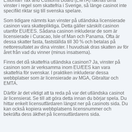
Estonian Tax and Customs Board (EMTA) räknas dina
vinster i regel som skattefria i Sverige, så länge casinot inte
specifikt riktar sig till svenska spelare.
Som tidigare nämnts kan vinster på utländska licensierade
casinon vara skattepliktiga. Detta gäller särskilt casinon
utanför EU/EES. Sådana casinon inkluderar de som är
licensierade i Curacao, Isle of Man och Panama. Ofta är
dessa skatter fasta, fastställda till 30 % och betalas på
nettoresultatet av dina vinster. I huvudsak dras skatten av för
året från vad du vinner (minus insatserna).
Finns det då skattefria utländska casinon? Ja, vinster på
casinon som är verksamma inom EU/EES kan vara
skattefria för svenskar. I praktiken inkluderar dessa
webbplatser som är licensierade av MGA, Gibraltar och
EMTA.
Därför är det viktigt att ta reda på var det utländska casinot
är licensierat. Se till att göra detta innan du börjar spela. Du
hittar enkelt licensutfärdaren längst ner på casinots sida. Du
kan också kopiera webbplatsens licensnummer och
bekräfta dess äkthet på licensutfärdarens sida.